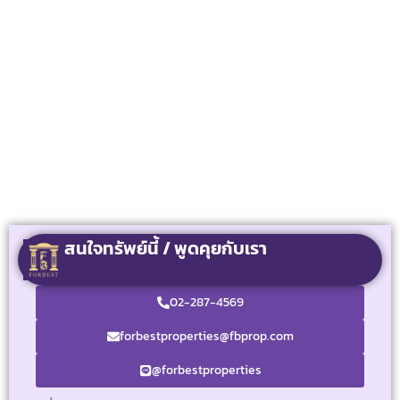
สนใจทรัพย์นี้ / พูดคุยกับเรา
02-287-4569
forbestproperties@fbprop.com
@forbestproperties