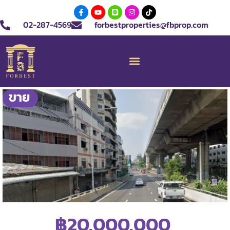
02-287-4569
forbestproperties@fbprop.com
ขาย
฿20,000,000