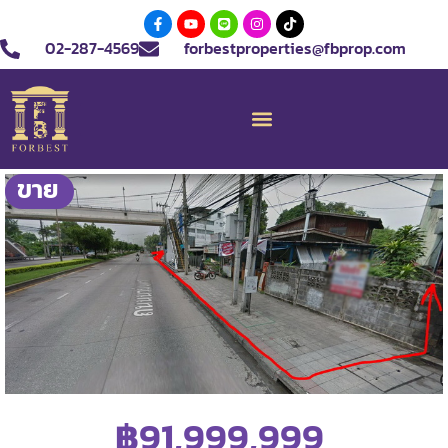
02-287-4569
forbestproperties@fbprop.com
ขาย
฿91,999,999