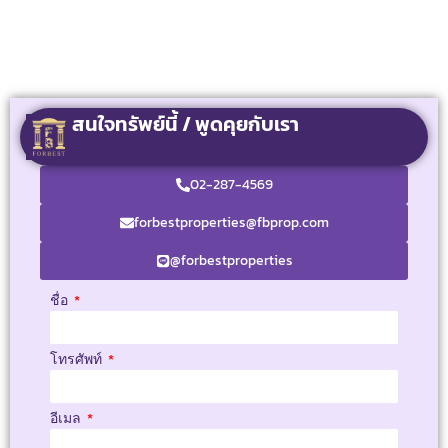
สนใจทรัพย์นี้ / พูดคุยกับเรา
02-287-4569
forbestproperties@fbprop.com
@forbestproperties
ชื่อ
โทรศัพท์
อีเมล