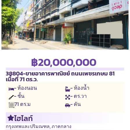
฿20,000,000
38804-ขายอาคารพาณิชย์ ถนนเพชรเกษม 81
เนื้อที่ 71 ตร.ว.
- ห้องนอน
- ห้องน้ำ
- ชั้น
- ตร.วา
- คัน
71
ตร.ม
ไฮไลท์
กรุงเทพและปริมณฑล
,
ภาคกลาง