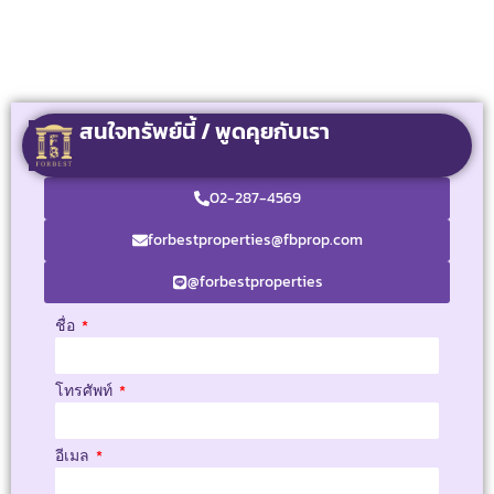
สนใจทรัพย์นี้ / พูดคุยกับเรา
02-287-4569
forbestproperties@fbprop.com
@forbestproperties
ชื่อ
โทรศัพท์
อีเมล