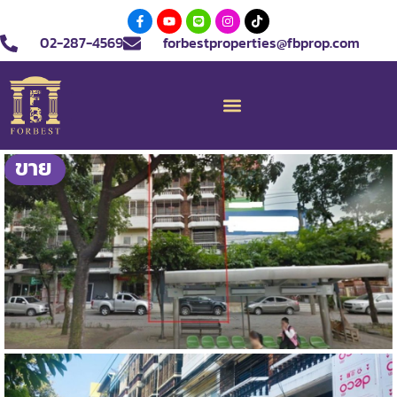
02-287-4569
forbestproperties@fbprop.com
ขาย