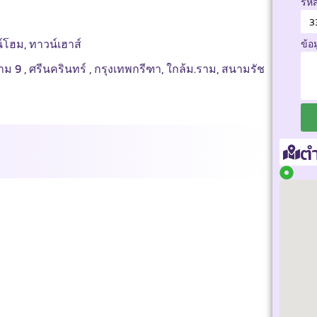
รหั
น์โฮม, ทาวน์เฮาส์
ข้อ
ม 9 , ศรีนครินทร์ , กรุงเทพกรีฑา, ใกล้ม.ราม, สนามรัช
ตำ