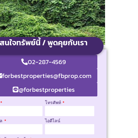
สนใจทรัพย์นี้ / พูดคุยกับเรา
02-287-4569
forbestproperties@fbprop.com
@forbestproperties
โทรศัพท์
มล
ไอดีไลน์