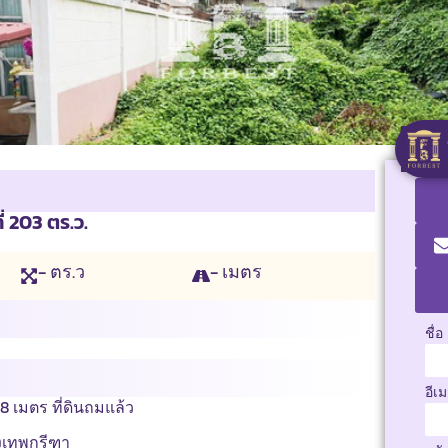
่ 203 ตร.ว.
- ตร.ว
- เมตร
ชื่อ
อีเ
 8 เมตร ที่ดินถมแล้ว
งเทพกรีฑา