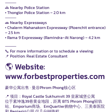
⸻
🚓 Nearby Police Station
• Thonglor Police Station – 2.0 km
⸻
🚗 Nearby Expressways
• Chalerm Mahanakorn Expressway (Ploenchit entrance)
– 2.5 km
• Rama 9 Expressway (Ramindra–At Narong) – 4.2 km
⸻
📞 For more information or to schedule a viewing:
📌 Position: Real Estate Consultant
🌎 Website:
www.forbestproperties.com
豪华公寓出售 · 曼谷Phrom Phong核心区
📍 项目：Royal Castle Sukhumvit 39 皇家城堡公寓
位于素坤逸39巷黄金地段，距离 BTS Phrom Phong轻轨
站、Emporium商场、EmQuartier购物中心、三美泰医院
和 Benjasiri公园 仅几分钟路程。