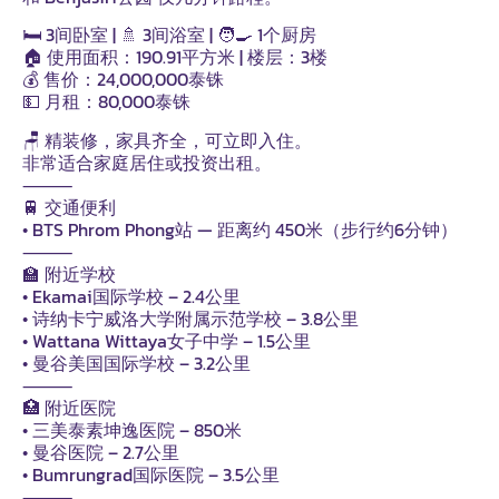
🛏 3间卧室 | 🚿 3间浴室 | 🧑‍🍳 1个厨房
🏠 使用面积：190.91平方米 | 楼层：3楼
💰 售价：24,000,000泰铢
💵 月租：80,000泰铢
🪑 精装修，家具齐全，可立即入住。
非常适合家庭居住或投资出租。
⸻
🚆 交通便利
• BTS Phrom Phong站 — 距离约 450米（步行约6分钟）
⸻
🏫 附近学校
• Ekamai国际学校 – 2.4公里
• 诗纳卡宁威洛大学附属示范学校 – 3.8公里
• Wattana Wittaya女子中学 – 1.5公里
• 曼谷美国国际学校 – 3.2公里
⸻
🏥 附近医院
• 三美泰素坤逸医院 – 850米
• 曼谷医院 – 2.7公里
• Bumrungrad国际医院 – 3.5公里
⸻