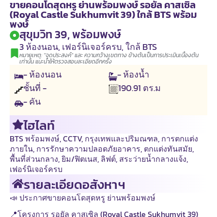
ขายคอนโดสุดหรู ย่านพร้อมพงษ์ รอยัล คาสเซิล
(Royal Castle Sukhumvit 39) ใกล้ BTS พร้อม
พงษ์
สุขุมวิท 39, พร้อมพงษ์
3 ห้องนอน
,
เฟอร์นิเจอร์ครบ
,
ใกล้ BTS
หมายเหตุ: "จุดประสงค์" และ ความกว้างเขตทาง ข้างต้นเป็นการประเมินเบื้องต้น
เท่านั้น แนะนำให้ตรวจสอบละเอียดอีกครั้ง
- ห้องนอน
- ห้องน้ำ
ชั้นที่ -
190.91
ตร.ม
- คัน
ไฮไลท์
BTS พร้อมพงษ์
,
CCTV
,
กรุงเทพและปริมณฑล
,
การตกแต่ง
ภายใน
,
การรักษาความปลอดภัยอาคาร
,
ตกแต่งทันสมัย
,
พื้นที่ส่วนกลาง
,
ยิม/ฟิตเนส
,
ลิฟต์
,
สระว่ายน้ำกลางแจ้ง
,
เฟอร์นิเจอร์ครบ
รายละเอียดอสังหาฯ
📣 ประกาศขายคอนโดสุดหรู ย่านพร้อมพงษ์
📍โครงการ รอยัล คาสเซิล (Royal Castle Sukhumvit 39)