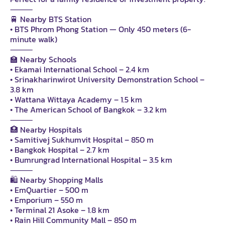
⸻
🚆 Nearby BTS Station
• BTS Phrom Phong Station — Only 450 meters (6-
minute walk)
⸻
🏫 Nearby Schools
• Ekamai International School – 2.4 km
• Srinakharinwirot University Demonstration School –
3.8 km
• Wattana Wittaya Academy – 1.5 km
• The American School of Bangkok – 3.2 km
⸻
🏥 Nearby Hospitals
• Samitivej Sukhumvit Hospital – 850 m
• Bangkok Hospital – 2.7 km
• Bumrungrad International Hospital – 3.5 km
⸻
🛍️ Nearby Shopping Malls
• EmQuartier – 500 m
• Emporium – 550 m
• Terminal 21 Asoke – 1.8 km
• Rain Hill Community Mall – 850 m