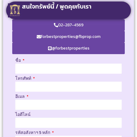
สนใจทรัพย์นี้ / พูดคุยกับเรา
02-287-4569
forbestproperties@fbprop.com
@forbestproperties
ชื่อ
โทรศัพท์
อีเมล
ไอดีไลน์
รหัสอสังหาฯ 5 หลัก