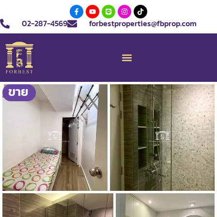
02-287-4569
forbestproperties@fbprop.com
ขาย