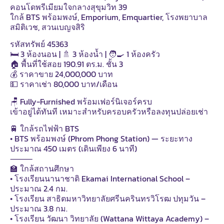
คอนโดพรีเมียมใจกลางสุขุมวิท 39
ใกล้ BTS พร้อมพงษ์, Emporium, Emquartier, โรงพยาบาล
สมิติเวช, สวนเบญจสิริ
รหัสทรัพย์ 45363
🛏 3 ห้องนอน | 🚿 3 ห้องน้ำ | 🧑‍🍳 1 ห้องครัว
🏠 พื้นที่ใช้สอย 190.91 ตร.ม. ชั้น 3
💰 ราคาขาย 24,000,000 บาท
💵 ราคาเช่า 80,000 บาท/เดือน
🪑 Fully-Furnished พร้อมเฟอร์นิเจอร์ครบ
เข้าอยู่ได้ทันที เหมาะสำหรับครอบครัวหรือลงทุนปล่อยเช่า
🚆 ใกล้รถไฟฟ้า BTS
• BTS พร้อมพงษ์ (Phrom Phong Station) — ระยะทาง
ประมาณ 450 เมตร (เดินเพียง 6 นาที)
⸻
🏫 ใกล้สถานศึกษา
• โรงเรียนนานาชาติ Ekamai International School –
ประมาณ 2.4 กม.
• โรงเรียน สาธิตมหาวิทยาลัยศรีนครินทรวิโรฒ ปทุมวัน –
ประมาณ 3.8 กม.
• โรงเรียน วัฒนา วิทยาลัย (Wattana Wittaya Academy) –