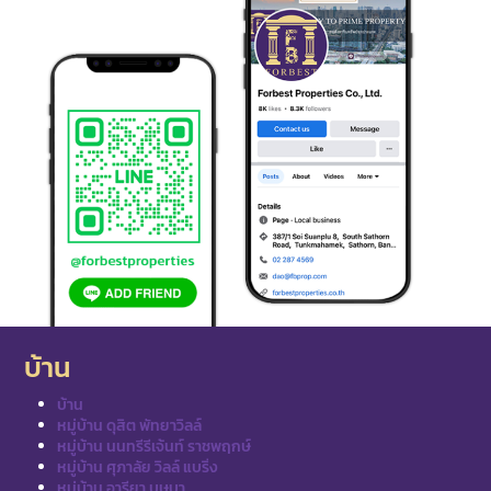
บ้าน
บ้าน
หมู่บ้าน ดุสิต พัทยาวิลล์
หมู่บ้าน นนทรีรีเจ้นท์ ราชพฤกษ์
หมู่บ้าน ศุภาลัย วิลล์ แบริ่ง
หมู่บ้าน อารียา บุษบา