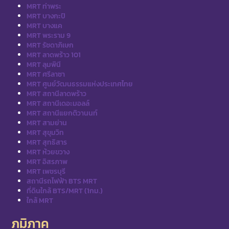
MRT ท่าพระ
MRT บางกะปิ
MRT บางแค
MRT พระราม 9
MRT รัชดาภิเษก
MRT ลาดพร้าว 101
MRT ลุมพินี
MRT ศรีลาซา
MRT ศูนย์วัฒนธรรมแห่งประเทศไทย
MRT สถานีลาดพร้าว
MRT สถานีเดอะมอลล์
MRT สถานีแยกติวานนท์
MRT สามย่าน
MRT สุขุมวิท
MRT สุทธิสาร
MRT ห้วยขวาง
MRT อิสรภาพ
MRT เพชรบุรี
สถานีรถไฟฟ้า BTS MRT
ที่ดินใกล้ BTS/MRT (1กม.)
ใกล้ MRT
ภูมิภาค