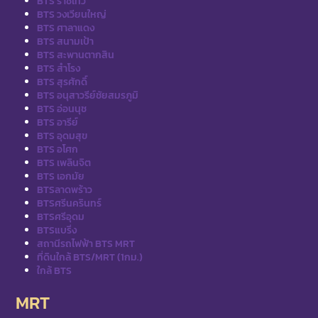
BTS ราชเทวี
BTS วงเวียนใหญ่
BTS ศาลาแดง
BTS สนามเป้า
BTS สะพานตากสิน
BTS สำโรง
BTS สุรศักดิ์
BTS อนุสาวรีย์ชัยสมรภูมิ
BTS อ่อนนุช
BTS อารีย์
BTS อุดมสุข
BTS อโศก
BTS เพลินจิต
BTS เอกมัย
BTSลาดพร้าว
BTSศรีนครินทร์
BTSศรีอุดม
BTSแบริ่ง
สถานีรถไฟฟ้า BTS MRT
ที่ดินใกล้ BTS/MRT (1กม.)
ใกล้ BTS
MRT