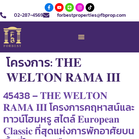
02-287-4569
forbestproperties@fbprop.com
โครงการ:
𝐓𝐇𝐄
𝐖𝐄𝐋𝐓𝐎𝐍 𝐑𝐀𝐌𝐀 𝐈𝐈𝐈
45438 – 𝐓𝐇𝐄 𝐖𝐄𝐋𝐓𝐎𝐍
𝐑𝐀𝐌𝐀 𝐈𝐈𝐈 โครงการคฤหาสน์และ
ทาวน์โฮมหรู สไตล์ 𝐄𝐮𝐫𝐨𝐩𝐞𝐚𝐧
𝐂𝐥𝐚𝐬𝐬𝐢𝐜 ที่สุดแห่งการพักอาศัยบน