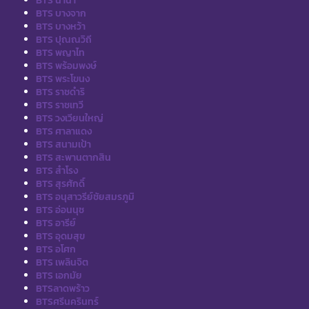
BTS นานา
BTS บางจาก
BTS บางหว้า
BTS ปุณณวิถี
BTS พญาไท
BTS พร้อมพงษ์
BTS พระโขนง
BTS ราชดำริ
BTS ราชเทวี
BTS วงเวียนใหญ่
BTS ศาลาแดง
BTS สนามเป้า
BTS สะพานตากสิน
BTS สำโรง
BTS สุรศักดิ์
BTS อนุสาวรีย์ชัยสมรภูมิ
BTS อ่อนนุช
BTS อารีย์
BTS อุดมสุข
BTS อโศก
BTS เพลินจิต
BTS เอกมัย
BTSลาดพร้าว
BTSศรีนครินทร์