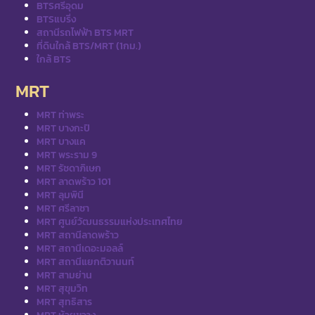
BTSศรีอุดม
BTSแบริ่ง
สถานีรถไฟฟ้า BTS MRT
ที่ดินใกล้ BTS/MRT (1กม.)
ใกล้ BTS
MRT
MRT ท่าพระ
MRT บางกะปิ
MRT บางแค
MRT พระราม 9
MRT รัชดาภิเษก
MRT ลาดพร้าว 101
MRT ลุมพินี
MRT ศรีลาซา
MRT ศูนย์วัฒนธรรมแห่งประเทศไทย
MRT สถานีลาดพร้าว
MRT สถานีเดอะมอลล์
MRT สถานีแยกติวานนท์
MRT สามย่าน
MRT สุขุมวิท
MRT สุทธิสาร