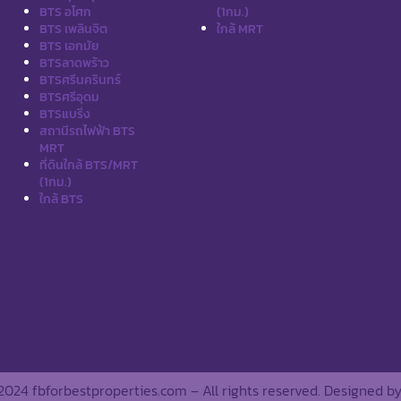
BTS อโศก
(1กม.)
BTS เพลินจิต
ใกล้ MRT
BTS เอกมัย
BTSลาดพร้าว
BTSศรีนครินทร์
BTSศรีอุดม
BTSแบริ่ง
สถานีรถไฟฟ้า BTS
MRT
ที่ดินใกล้ BTS/MRT
(1กม.)
ใกล้ BTS
2024 fbforbestproperties.com – All rights reserved. Designed b