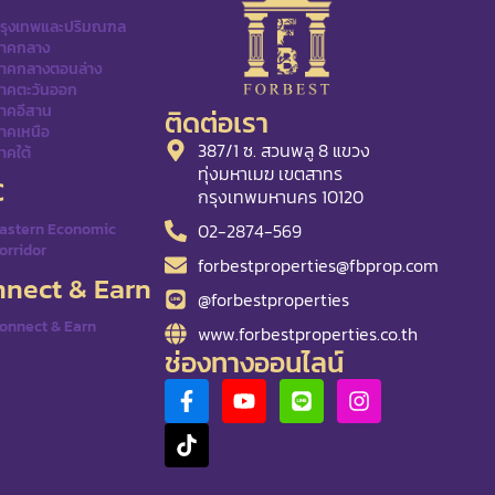
รุงเทพและปริมณฑล
าคกลาง
าคกลางตอนล่าง
าคตะวันออก
าคอีสาน
ติดต่อเรา
าคเหนือ
387/1 ซ. สวนพลู 8 แขวง
าคใต้
ทุ่งมหาเมฆ เขตสาทร
C
กรุงเทพมหานคร 10120
02-2874-569
astern Economic
orridor
forbestproperties@fbprop.com
nect & Earn
@forbestproperties
onnect & Earn
www.forbestproperties.co.th
ช่องทางออนไลน์