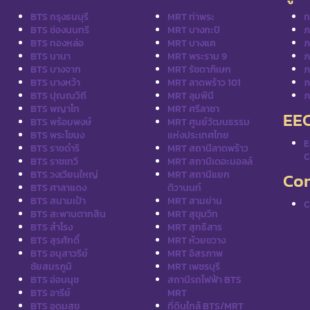
BTS กรุงธนบุรี
MRT ท่าพระ
ก
BTS ช่องนนทรี
MRT บางกะปิ
ภ
BTS ทองหล่อ
MRT บางแค
ภ
BTS นานา
MRT พระราม 9
ภ
BTS บางจาก
MRT รัชดาภิเษก
ภ
BTS บางหว้า
MRT ลาดพร้าว 101
ภ
BTS ปุณณวิถี
MRT ลุมพินี
ภ
BTS พญาไท
MRT ศรีลาซา
EE
BTS พร้อมพงษ์
MRT ศูนย์วัฒนธรรม
BTS พระโขนง
แห่งประเทศไทย
E
BTS ราชดำริ
MRT สถานีลาดพร้าว
C
BTS ราชเทวี
MRT สถานีเดอะมอลล์
BTS วงเวียนใหญ่
MRT สถานีแยก
Con
BTS ศาลาแดง
ติวานนท์
BTS สนามเป้า
MRT สามย่าน
C
BTS สะพานตากสิน
MRT สุขุมวิท
BTS สำโรง
MRT สุทธิสาร
BTS สุรศักดิ์
MRT ห้วยขวาง
BTS อนุสาวรีย์
MRT อิสรภาพ
ชัยสมรภูมิ
MRT เพชรบุรี
BTS อ่อนนุช
สถานีรถไฟฟ้า BTS
BTS อารีย์
MRT
BTS อุดมสุข
ที่ดินใกล้ BTS/MRT