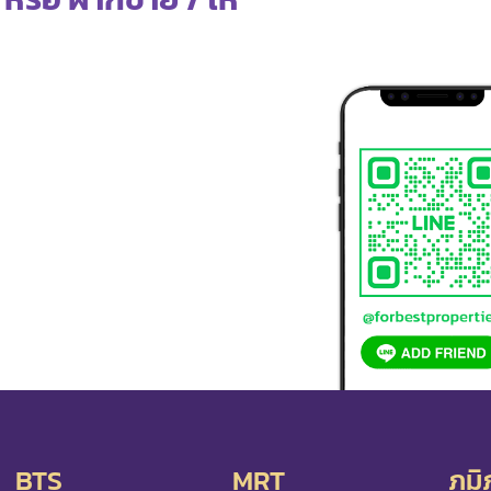
BTS
MRT
ภูม