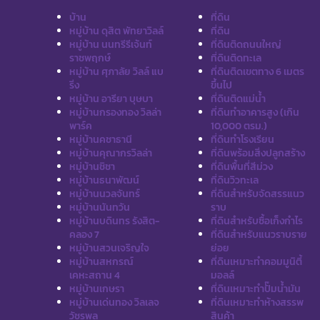
บ้าน
ที่ดิน
หมู่บ้าน ดุสิต พัทยาวิลล์
ที่ดิน
หมู่บ้าน นนทรีรีเจ้นท์
ที่ดินติดถนนใหญ่
ราชพฤกษ์
ที่ดินติดทะเล
หมู่บ้าน ศุภาลัย วิลล์ แบ
ที่ดินติดเขตทาง 6 เมตร
ริ่ง
ขึ้นไป
หมู่บ้าน อารียา บุษบา
ที่ดินติดแม่น้ำ
หมู่บ้านกรองทอง วิลล่า
ที่ดินทำอาคารสูง (เกิน
พาร์ค
10,000 ตรม.)
หมู่บ้านคชาธานี
ที่ดินทำโรงเรียน
หมู่บ้านคุณากรวิลล่า
ที่ดินพร้อมสิ่งปลูกสร้าง
หมู่บ้านชิชา
ที่ดินพื้นที่สีม่วง
หมู่บ้านธนาพัฒน์
ที่ดินวิวทะเล
หมู่บ้านนวลจันทร์
ที่ดินสำหรับจัดสรรแนว
หมู่บ้านนันทวัน
ราบ
หมู่บ้านบดินทร รังสิต-
ที่ดินสำหรับซื้อเก็งกำไร
คลอง 7
ที่ดินสำหรับแนวราบราย
หมู่บ้านสวนเจริญใจ
ย่อย
หมู่บ้านสหกรณ์
ที่ดินเหมาะทำคอมมูนิตี้
เคหะสถาน 4
มอลล์
หมู่บ้านเกษรา
ที่ดินเหมาะทำปั๊มน้ำมัน
หมู่บ้านเด่นทอง วิลเลจ
ที่ดินเหมาะทำห้างสรรพ
วัชรพล
สินค้า