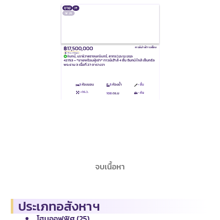
฿17,500,000
ทาวน์เฮ้าส์/ทาวน์โฮม
Price Down
จันทน์, นราธิวาสราชนครินทร์, สาทร
25/12/2025
42753 – *ขายพร้อมผู้เช่า* ทาวน์เฮ้าส์ 4 ชั้น จันทน์ ใกล้ เซ็นทรัล
พระราม 3 เนื้อที่ 27 ตารางวา
3
ห้องนอน
5
ห้องน้ำ
- ชั้น
- ตร.ว.
- คัน
108
ตร.ม
จบเนื้อหา
ประเภทอสังหาฯ
โฮมออฟฟิศ (25)