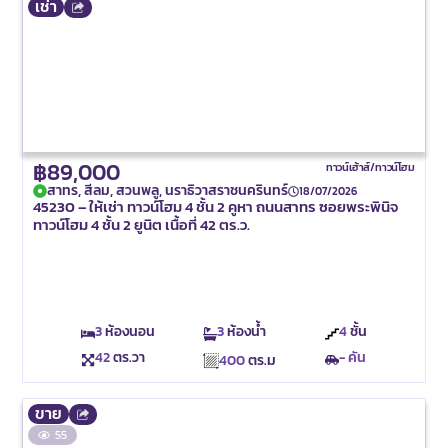
เช่า
฿89,000
ทาวน์เฮ้าส์/ทาวน์โฮม
สาทร, สีลม, สวนพลู, นราธิวาสราชนครินทร์
18/07/2026
45230 – ให้เช่า ทาวน์โฮม 4 ชั้น 2 คูหา ถนนสาทร ซอยพระพินิจ
ทาวน์โฮม 4 ชั้น 2 ยูนิต เนื้อที่ 42 ตร.ว.
3
ห้องนอน
3
ห้องน้ำ
4
ชั้น
42
ตร.วา
- คัน
400
ตร.ม
ขาย
55