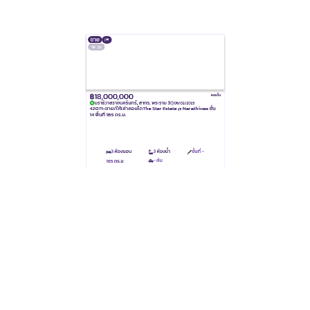
฿18,000,000
คอนโด
นราธิวาสราชนครินทร์, สาทร, พระราม 3
06/02/2025
42071-ขาย/ให้เช่าคอนโดThe Star Estate @ Narathiwas ชั้น
14 พื้นที่ 165 ตร.ม.
3
ห้องนอน
3
ห้องน้ำ
ชั้นที่ -
- คัน
165
ตร.ม
ขาย
36