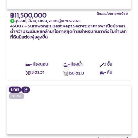
฿11,500,000
ตึกแถว/อาคารพาณิชย์
สุรวงศ์, สีลม, นเรศ, สาทร
07/05/2026
45007 – Surawong’s Best Kept Secret: อาคารพาณิชย์ราคา
ต่ำกว่าประเมินหลักล้าน! โอกาสสุดท้ายสำหรับคนตาถึง ในทำเลที่
ที่ดินมีแต่จะพุ่งสูงขึ้น
- ห้องนอน
- ห้องน้ำ
3
ชั้น
13
ตร.วา
- คัน
156
ตร.ม
ขาย
151