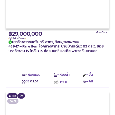
฿29,000,000
บ้านเดี่ยว
Price Down
นราธิวาสราชนครินทร์, สาทร, สีลม
16/07/2026
45947 – Rare Item ใจกลางสาทร! ขายบ้านเดี่ยว 63 ตร.ว. ซอย
นราธิวาสฯ 15 ใกล้ BTS ช่องนนทรี และคิงเพาเวอร์ มหานคร
- ห้องนอน
- ห้องน้ำ
- ชั้น
63
ตร.วา
- คัน
- ตร.ม
ขาย
9