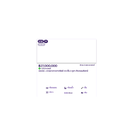
ขาย
49
฿27,000,000
ตึกแถว/อาคารพาณิชย์
-
12/11/2024
43233 – ขายอาคารพาณิชย์ 4.5 ชั้น 2 คูหา ติดถนนจันทน์
- ห้องนอน
- ห้องน้ำ
- ชั้น
- ตร.ว.
- คัน
648
ตร.ม