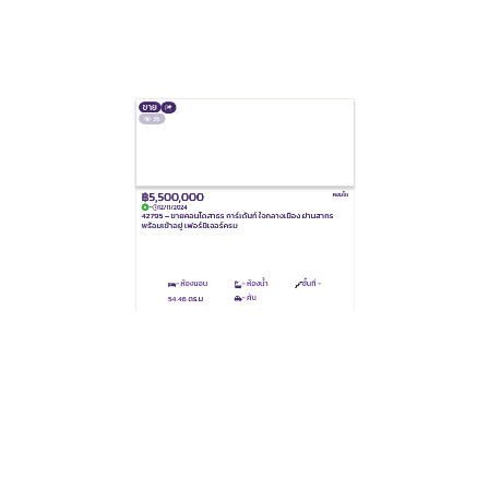
ขาย
35
฿5,500,000
คอนโด
-
12/11/2024
42795 – ขายคอนโดสาธร การ์เด้นท์ ใจกลางเมือง ย่านสาทร
พร้อมเข้าอยู่ เฟอร์นิเจอร์ครบ
- ห้องนอน
- ห้องน้ำ
ชั้นที่ -
- คัน
54.46
ตร.ม
ขาย
33