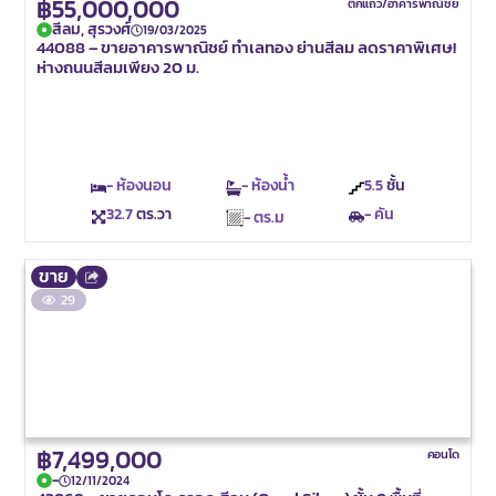
฿55,000,000
ตึกแถว/อาคารพาณิชย์
สีลม, สุรวงศ์
19/03/2025
44088 – ขายอาคารพาณิชย์ ทำเลทอง ย่านสีลม ลดราคาพิเศษ!
ห่างถนนสีลมเพียง 20 ม.
- ห้องนอน
- ห้องน้ำ
5.5
ชั้น
32.7
ตร.วา
- คัน
- ตร.ม
ขาย
29
฿7,499,000
คอนโด
-
12/11/2024