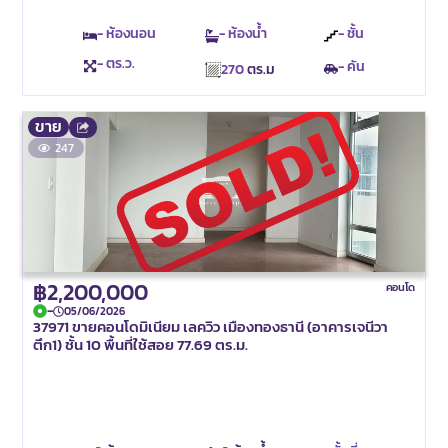
- ห้องนอน
- ห้องน้ำ
- ชั้น
- ตร.ว.
- คัน
270
ตร.ม
ขาย
247
฿2,200,000
คอนโด
-
05/06/2026
37971 ขายคอนโดมิเนียม เลควิว เมืองทองธานี (อาคารเจนีวา
ตึก1) ชั้น 10 พื้นที่ใช้สอย 77.69 ตร.ม.