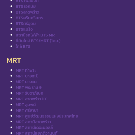
BTS เพลินจิต
BTS เอกมัย
BTSลาดพร้าว
BTSศรีนครินทร์
BTSศรีอุดม
BTSแบริ่ง
สถานีรถไฟฟ้า BTS MRT
ที่ดินใกล้ BTS/MRT (1กม.)
ใกล้ BTS
MRT
MRT ท่าพระ
MRT บางกะปิ
MRT บางแค
MRT พระราม 9
MRT รัชดาภิเษก
MRT ลาดพร้าว 101
MRT ลุมพินี
MRT ศรีลาซา
MRT ศูนย์วัฒนธรรมแห่งประเทศไทย
MRT สถานีลาดพร้าว
MRT สถานีเดอะมอลล์
MRT สถานีแยกติวานนท์