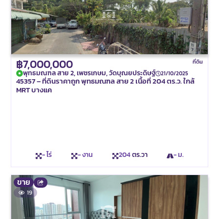
฿7,000,000
ที่ดิน
พุทธมณฑล สาย 2, เพชรเกษม, วัดบุณยประดิษฐ์
21/10/2025
45357 – ที่ดินราคาถูก พุทธมณฑล สาย 2 เนื้อที่ 204 ตร.ว. ใกล้
MRT บางแค
- ไร่
- งาน
204
ตร.วา
- ม.
ขาย
19