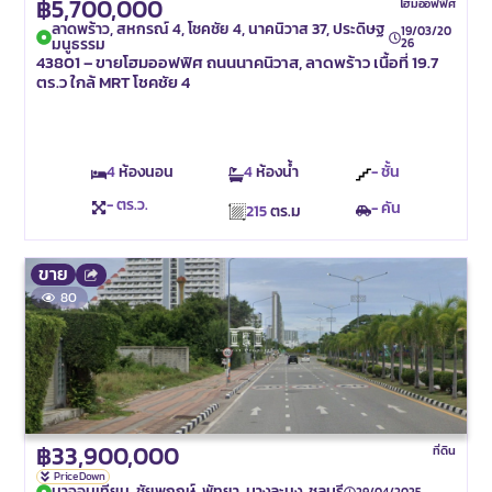
฿5,700,000
โฮมออฟฟิศ
ลาดพร้าว, สหกรณ์ 4, โชคชัย 4, นาคนิวาส 37, ประดิษฐ
19/03/20
มนูธรรม
26
43801 – ขายโฮมออฟฟิศ ถนนนาคนิวาส, ลาดพร้าว เนื้อที่ 19.7
ตร.ว ใกล้ MRT โชคชัย 4
4
ห้องนอน
4
ห้องน้ำ
- ชั้น
- ตร.ว.
- คัน
215
ตร.ม
ขาย
80
฿33,900,000
ที่ดิน
Price Down
นาจอมเทียน, ชัยพฤกษ์, พัทยา, บางละมุง, ชลบุรี
29/04/2025