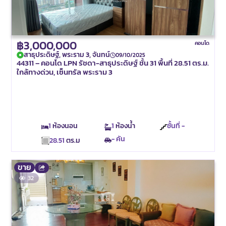
฿3,000,000
คอนโด
สาธุประดิษฐ์, พระราม 3, จันทน์
09/10/2025
44311 – คอนโด LPN รัชดา-สาธุประดิษฐ์ ชั้น 31 พื้นที่ 28.51 ตร.ม.
ใกล้ทางด่วน, เซ็นทรัล พระราม 3
1
ห้องนอน
1
ห้องน้ำ
ชั้นที่ -
- คัน
28.51
ตร.ม
ขาย
32