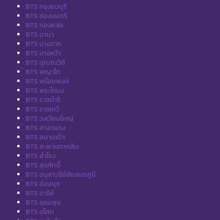
BTS กรุงธนบุรี
BTS ช่องนนทรี
BTS ทองหล่อ
BTS นานา
BTS บางจาก
BTS บางหว้า
BTS ปุณณวิถี
BTS พญาไท
BTS พร้อมพงษ์
BTS พระโขนง
BTS ราชดำริ
BTS ราชเทวี
BTS วงเวียนใหญ่
BTS ศาลาแดง
BTS สนามเป้า
BTS สะพานตากสิน
BTS สำโรง
BTS สุรศักดิ์
BTS อนุสาวรีย์ชัยสมรภูมิ
BTS อ่อนนุช
BTS อารีย์
BTS อุดมสุข
BTS อโศก