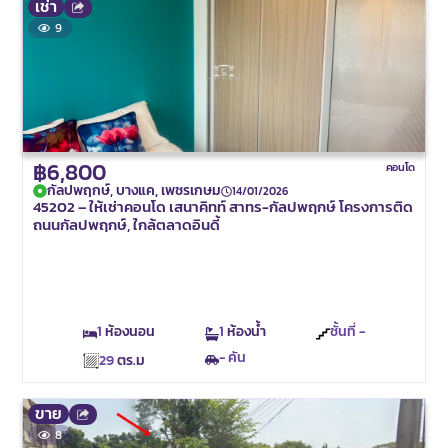
เช่า
9
฿6,800
คอนโด
กัลปพฤกษ์, บางแค, เพชรเกษม
14/01/2026
45202 – ให้เช่าคอนโด เสนาคิทท์ สาทร-กัลปพฤกษ์ โครงการติด
ถนนกัลปพฤกษ์, ใกล้ตลาดอินดี้
1
ห้องนอน
1
ห้องน้ำ
ชั้นที่ -
- คัน
29
ตร.ม
ขาย
8