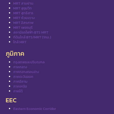
MRT สามย่าน
MRT สุขุมวิท
MRT สุทธิสาร
MRT ห้วยขวาง
MRT อิสรภาพ
MRT เพชรบุรี
สถานีรถไฟฟ้า BTS MRT
ที่ดินใกล้ BTS/MRT (1กม.)
ใกล้ MRT
ภูมิภาค
กรุงเทพและปริมณฑล
ภาคกลาง
ภาคกลางตอนล่าง
ภาคตะวันออก
ภาคอีสาน
ภาคเหนือ
ภาคใต้
EEC
Eastern Economic Corridor