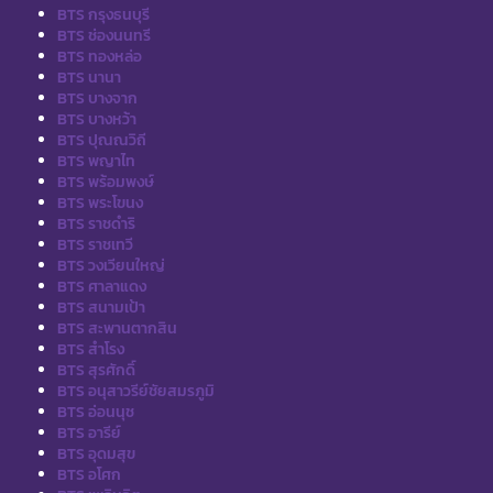
BTS กรุงธนบุรี
BTS ช่องนนทรี
BTS ทองหล่อ
BTS นานา
BTS บางจาก
BTS บางหว้า
BTS ปุณณวิถี
BTS พญาไท
BTS พร้อมพงษ์
BTS พระโขนง
BTS ราชดำริ
BTS ราชเทวี
BTS วงเวียนใหญ่
BTS ศาลาแดง
BTS สนามเป้า
BTS สะพานตากสิน
BTS สำโรง
BTS สุรศักดิ์
BTS อนุสาวรีย์ชัยสมรภูมิ
BTS อ่อนนุช
BTS อารีย์
BTS อุดมสุข
BTS อโศก