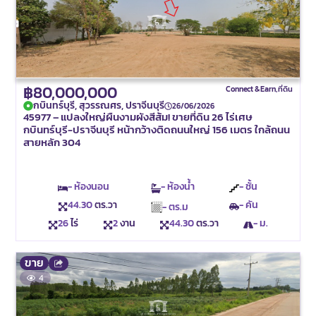
฿80,000,000
Connect & Earn
,
ที่ดิน
กบินทร์บุรี, สุวรรณศร, ปราจีนบุรี
26/06/2026
45977 – แปลงใหญ่ผืนงามผังสีส้ม! ขายที่ดิน 26 ไร่เศษ
กบินทร์บุรี-ปราจีนบุรี หน้ากว้างติดถนนใหญ่ 156 เมตร ใกล้ถนน
สายหลัก 304
- ห้องนอน
- ห้องน้ำ
- ชั้น
44.30
ตร.วา
- คัน
- ตร.ม
26
ไร่
2
งาน
44.30
ตร.วา
- ม.
ขาย
4