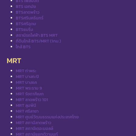
BTS เพลินจิต
BTS เอกมัย
BTSลาดพร้าว
BTSศรีนครินทร์
BTSศรีอุดม
BTSแบริ่ง
สถานีรถไฟฟ้า BTS MRT
ที่ดินใกล้ BTS/MRT (1กม.)
ใกล้ BTS
MRT
MRT ท่าพระ
MRT บางกะปิ
MRT บางแค
MRT พระราม 9
MRT รัชดาภิเษก
MRT ลาดพร้าว 101
MRT ลุมพินี
MRT ศรีลาซา
MRT ศูนย์วัฒนธรรมแห่งประเทศไทย
MRT สถานีลาดพร้าว
MRT สถานีเดอะมอลล์
MRT สถานีแยกติวานนท์