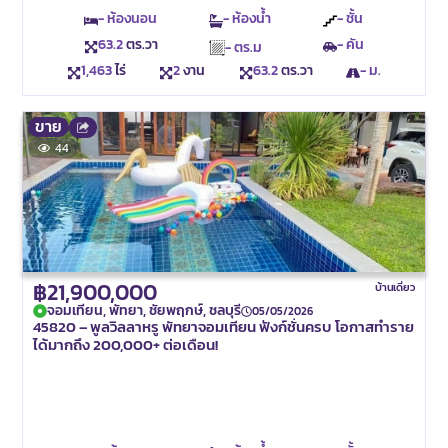
- ห้องนอน
- ห้องน้ำ
- ชั้น
63.2
ตร.วา
- คัน
- ตร.ม
1,463
ไร่
2
งาน
63.2
ตร.วา
- ม.
ขาย
44
฿21,900,000
บ้านเดี่ยว
จอมเทียน, พัทยา, ชัยพฤกษ์, ชลบุรี
05/05/2026
45820 – พูลวิลลาหรู พัทยาจอมเทียน ฟังก์ชั่นครบ โอกาสทำราย
ได้มากถึง 200,000+ ต่อเดือน!