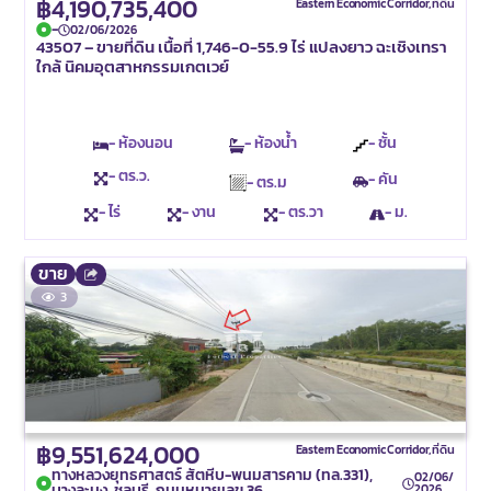
฿4,190,735,400
Eastern Economic Corridor
,
ที่ดิน
-
02/06/2026
43507 – ขายที่ดิน เนื้อที่ 1,746-0-55.9 ไร่ แปลงยาว ฉะเชิงเทรา
ใกล้ นิคมอุตสาหกรรมเกตเวย์
- ห้องนอน
- ห้องน้ำ
- ชั้น
- ตร.ว.
- คัน
- ตร.ม
- ไร่
- งาน
- ตร.วา
- ม.
ขาย
3
฿9,551,624,000
Eastern Economic Corridor
,
ที่ดิน
ทางหลวงยุทธศาสตร์ สัตหีบ-พนมสารคาม (ทล.331),
02/06/
บางละมุง, ชลบุรี, ถนนหมายเลข 36
2026