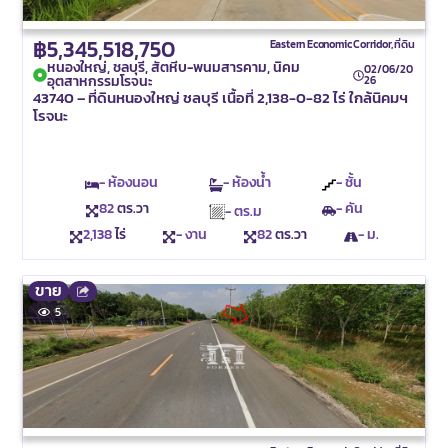
฿5,345,518,750
Eastern Economic Corridor
,
ที่ดิน
หนองใหญ่, ชลบุรี, สัตหีบ-พนมสารคาม, นิคม
02/06/20
อุตสาหกรรมโรจนะ
26
43740 – ที่ดินหนองใหญ่ ชลบุรี เนื้อที่ 2,138-0-82 ไร่ ใกล้นิคมฯ
โรจนะ
- ห้องนอน
- ห้องน้ำ
- ชั้น
82
ตร.วา
- คัน
- ตร.ม
2,138
ไร่
- งาน
82
ตร.วา
- ม.
ขาย
5