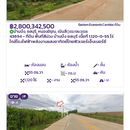
฿2,800,342,500
Eastern Economic Corridor
,
ที่ดิน
บ้านบึง, ชลบุรี, หนองอิรุณ, เนินสี่
02/06/2026
43694 – ที่ดิน พื้นที่สีม่วง บ้านบึง ชลบุรี เนื้อที่ 1,120-0-55 ไร่
ใกล้โรงไฟฟ้าพลังงานแสงอาทิตย์ไทยฟิวเจอร์เอ็นเนอร์ยี่
- ห้องนอน
- ห้องน้ำ
- ชั้น
55
ตร.วา
- คัน
- ตร.ม
1,120
ไร่
- งาน
55
ตร.วา
- ม.
ขาย
4