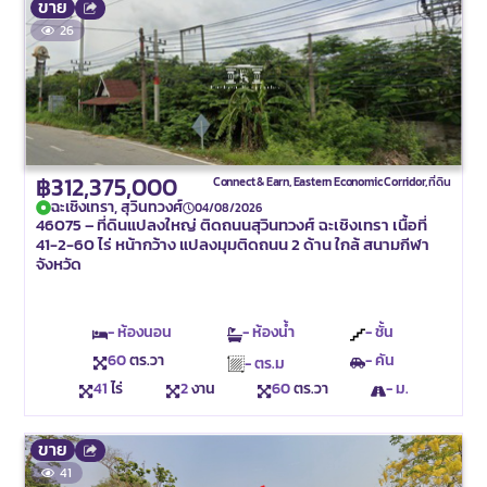
ขาย
26
฿312,375,000
Connect & Earn
,
Eastern Economic Corridor
,
ที่ดิน
ฉะเชิงเทรา, สุวินทวงศ์
04/08/2026
46075 – ที่ดินแปลงใหญ่ ติดถนนสุวินทวงศ์ ฉะเชิงเทรา เนื้อที่
41-2-60 ไร่ หน้ากว้าง แปลงมุมติดถนน 2 ด้าน ใกล้ สนามกีฬา
จังหวัด
- ห้องนอน
- ห้องน้ำ
- ชั้น
60
ตร.วา
- คัน
- ตร.ม
41
ไร่
2
งาน
60
ตร.วา
- ม.
ขาย
41