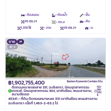
- ห้องนอน
- ห้องน้ำ
- ชั้น
45
ตร.วา
- คัน
- ตร.ม
1,318
ไร่
- งาน
45
ตร.วา
- ม.
ขาย
4
฿1,902,755,400
Eastern Economic Corridor
,
ที่ดิน
ติดถนนหมายเลขสาย 331, ฉะเชิงเทรา, นิคมอุตสาหกรรม
02/
06/
เกตเวย์, นิคมอุตสาหกรรม 304, เขาหินซ้อน, พนมสารคาม,
202
สนามชัยเขต
6
45341 – ที่ดิน ติดถนนหมายเลข 331 เขาหินซ้อน พนมสารคาม
ฉะเชิงเทรา เนื้อที่ 1,463-2-63.2 ไร่