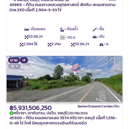
43969 – ที่ดิน ถนนทางหลวงยุทธศาสตร์ สัตหีบ-พนมสารคาม
(ทล.331) เนื้อที่ 2,984-3-53 ไร่
- ห้องนอน
- ห้องน้ำ
- ชั้น
53
ตร.วา
- คัน
- ตร.ม
2,984
ไร่
3
งาน
53
ตร.วา
- ม.
ขาย
4
฿5,931,506,250
Eastern Economic Corridor
,
ที่ดิน
ศรีราชา, เขาคันทรง, บ่อวิน, ชลบุรี
02/06/2026
45308 – ที่ดิน ถนนหมายเลข 3574 ศรีราชา ชลบุรี เนื้อที่ 1,318-
0-45 ไร่ ใกล้ นิคมอุตสาหกรรมอินเทิร์นบอร์ด