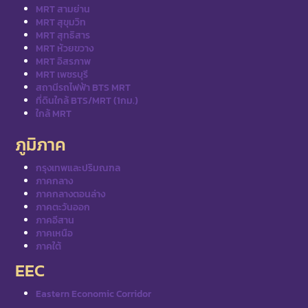
MRT สามย่าน
MRT สุขุมวิท
MRT สุทธิสาร
MRT ห้วยขวาง
MRT อิสรภาพ
MRT เพชรบุรี
สถานีรถไฟฟ้า BTS MRT
ที่ดินใกล้ BTS/MRT (1กม.)
ใกล้ MRT
ภูมิภาค
กรุงเทพและปริมณฑล
ภาคกลาง
ภาคกลางตอนล่าง
ภาคตะวันออก
ภาคอีสาน
ภาคเหนือ
ภาคใต้
EEC
Eastern Economic Corridor