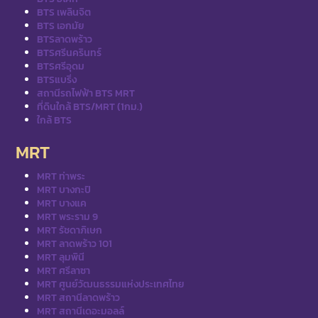
BTS เพลินจิต
BTS เอกมัย
BTSลาดพร้าว
BTSศรีนครินทร์
BTSศรีอุดม
BTSแบริ่ง
สถานีรถไฟฟ้า BTS MRT
ที่ดินใกล้ BTS/MRT (1กม.)
ใกล้ BTS
MRT
MRT ท่าพระ
MRT บางกะปิ
MRT บางแค
MRT พระราม 9
MRT รัชดาภิเษก
MRT ลาดพร้าว 101
MRT ลุมพินี
MRT ศรีลาซา
MRT ศูนย์วัฒนธรรมแห่งประเทศไทย
MRT สถานีลาดพร้าว
MRT สถานีเดอะมอลล์