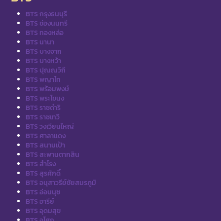
BTS กรุงธนบุรี
BTS ช่องนนทรี
BTS ทองหล่อ
BTS นานา
BTS บางจาก
BTS บางหว้า
BTS ปุณณวิถี
BTS พญาไท
BTS พร้อมพงษ์
BTS พระโขนง
BTS ราชดำริ
BTS ราชเทวี
BTS วงเวียนใหญ่
BTS ศาลาแดง
BTS สนามเป้า
BTS สะพานตากสิน
BTS สำโรง
BTS สุรศักดิ์
BTS อนุสาวรีย์ชัยสมรภูมิ
BTS อ่อนนุช
BTS อารีย์
BTS อุดมสุข
BTS อโศก