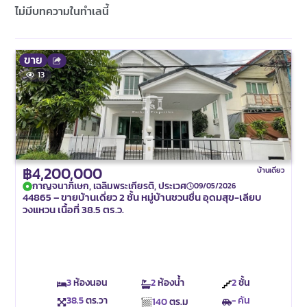
ไม่มีบทความในทำเลนี้
ขาย
13
฿4,200,000
บ้านเดี่ยว
กาญจนาภิเษก, เฉลิมพระเกียรติ, ประเวศ
09/05/2026
44865 – ขายบ้านเดี่ยว 2 ชั้น หมู่บ้านชวนชื่น อุดมสุข-เลียบ
วงแหวน เนื้อที่ 38.5 ตร.ว.
3
ห้องนอน
2
ห้องน้ำ
2
ชั้น
38.5
ตร.วา
- คัน
140
ตร.ม