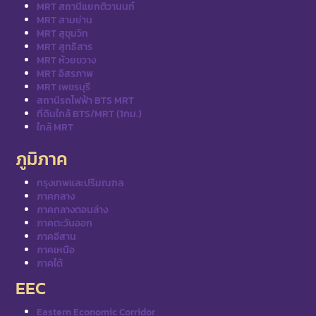
MRT สถานีแยกติวานนท์
MRT สามย่าน
MRT สุขุมวิท
MRT สุทธิสาร
MRT ห้วยขวาง
MRT อิสรภาพ
MRT เพชรบุรี
สถานีรถไฟฟ้า BTS MRT
ที่ดินใกล้ BTS/MRT (1กม.)
ใกล้ MRT
ภูมิภาค
กรุงเทพและปริมณฑล
ภาคกลาง
ภาคกลางตอนล่าง
ภาคตะวันออก
ภาคอีสาน
ภาคเหนือ
ภาคใต้
EEC
Eastern Economic Corridor