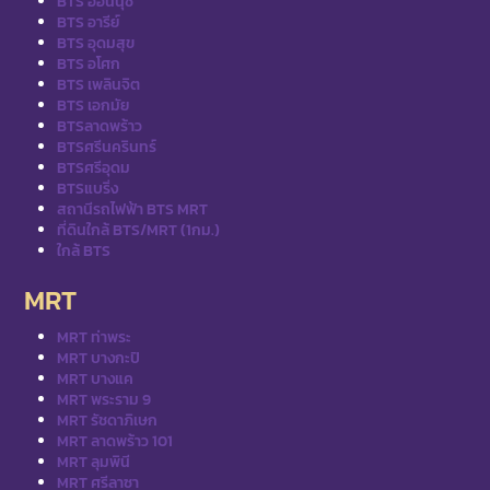
BTS อ่อนนุช
BTS อารีย์
BTS อุดมสุข
BTS อโศก
BTS เพลินจิต
BTS เอกมัย
BTSลาดพร้าว
BTSศรีนครินทร์
BTSศรีอุดม
BTSแบริ่ง
สถานีรถไฟฟ้า BTS MRT
ที่ดินใกล้ BTS/MRT (1กม.)
ใกล้ BTS
MRT
MRT ท่าพระ
MRT บางกะปิ
MRT บางแค
MRT พระราม 9
MRT รัชดาภิเษก
MRT ลาดพร้าว 101
MRT ลุมพินี
MRT ศรีลาซา