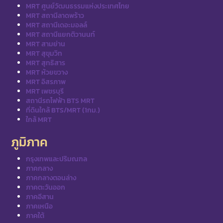
MRT ศูนย์วัฒนธรรมแห่งประเทศไทย
MRT สถานีลาดพร้าว
MRT สถานีเดอะมอลล์
MRT สถานีแยกติวานนท์
MRT สามย่าน
MRT สุขุมวิท
MRT สุทธิสาร
MRT ห้วยขวาง
MRT อิสรภาพ
MRT เพชรบุรี
สถานีรถไฟฟ้า BTS MRT
ที่ดินใกล้ BTS/MRT (1กม.)
ใกล้ MRT
ภูมิภาค
กรุงเทพและปริมณฑล
ภาคกลาง
ภาคกลางตอนล่าง
ภาคตะวันออก
ภาคอีสาน
ภาคเหนือ
ภาคใต้