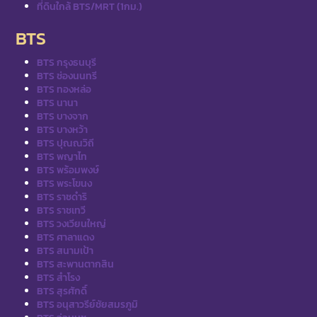
ที่ดินใกล้ BTS/MRT (1กม.)
BTS
BTS กรุงธนบุรี
BTS ช่องนนทรี
BTS ทองหล่อ
BTS นานา
BTS บางจาก
BTS บางหว้า
BTS ปุณณวิถี
BTS พญาไท
BTS พร้อมพงษ์
BTS พระโขนง
BTS ราชดำริ
BTS ราชเทวี
BTS วงเวียนใหญ่
BTS ศาลาแดง
BTS สนามเป้า
BTS สะพานตากสิน
BTS สำโรง
BTS สุรศักดิ์
BTS อนุสาวรีย์ชัยสมรภูมิ