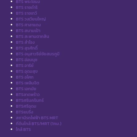
BTS พระโขนง
BTS ราชดำริ
BTS ราชเทวี
BTS วงเวียนใหญ่
BTS ศาลาแดง
BTS สนามเป้า
BTS สะพานตากสิน
BTS สำโรง
BTS สุรศักดิ์
BTS อนุสาวรีย์ชัยสมรภูมิ
BTS อ่อนนุช
BTS อารีย์
BTS อุดมสุข
BTS อโศก
BTS เพลินจิต
BTS เอกมัย
BTSลาดพร้าว
BTSศรีนครินทร์
BTSศรีอุดม
BTSแบริ่ง
สถานีรถไฟฟ้า BTS MRT
ที่ดินใกล้ BTS/MRT (1กม.)
ใกล้ BTS