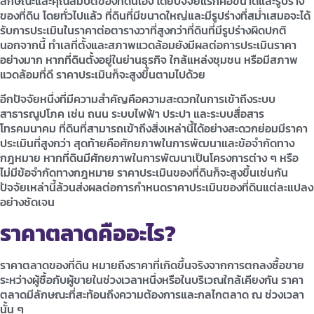
ลักษณะและคุณสมบัติของที่ดินเอง โดยปัจจัยแรกคือขนาดและรูปร่าง
ของที่ดิน โดยทั่วไปแล้ว ที่ดินที่มีขนาดใหญ่และมีรูปร่างที่สม่ำเสมอจะได้
รับการประเมินในราคาต่อตารางวาที่สูงกว่าที่ดินที่มีรูปร่างผิดปกติ
นอกจากนี้ ทำเลที่ตั้งและสภาพแวดล้อมยังมีผลต่อการประเมินราคา
อย่างมาก หากที่ดินตั้งอยู่ในย่านธุรกิจ ใกล้แหล่งชุมชน หรือมีสภาพ
แวดล้อมที่ดี ราคาประเมินก็จะสูงขึ้นตามไปด้วย
อีกปัจจัยหนึ่งที่มีความสำคัญคือความสะดวกในการเข้าถึงระบบ
สาธารณูปโภค เช่น ถนน ระบบไฟฟ้า ประปา และระบบสื่อสาร
โทรคมนาคม ที่ดินที่สามารถเข้าถึงสิ่งเหล่านี้ได้อย่างสะดวกย่อมมีราคา
ประเมินที่สูงกว่า สุดท้ายคือศักยภาพในการพัฒนาและข้อจำกัดทาง
กฎหมาย หากที่ดินมีศักยภาพในการพัฒนาเป็นโครงการต่าง ๆ หรือ
ไม่มีข้อจำกัดทางกฎหมาย ราคาประเมินของที่ดินก็จะสูงขึ้นเช่นกัน
ปัจจัยเหล่านี้ล้วนส่งผลต่อการกำหนดราคาประเมินของที่ดินแต่ละแปลง
อย่างชัดเจน
ราคาตลาดคืออะไร?
ราคาตลาดของที่ดิน หมายถึงราคาที่เกิดขึ้นจริงจากการตกลงซื้อขาย
ระหว่างผู้ซื้อกับผู้ขายในช่วงเวลาหนึ่งหรือในบริเวณใกล้เคียงกัน ราคา
ตลาดมีลักษณะที่สะท้อนถึงความต้องการและกลไกตลาด ณ ช่วงเวลา
นั้น ๆ