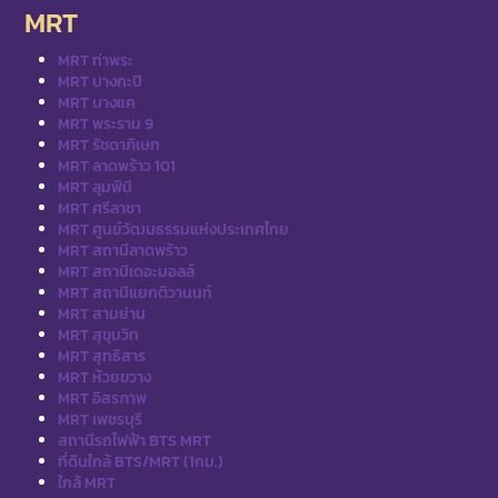
MRT
MRT ท่าพระ
MRT บางกะปิ
MRT บางแค
MRT พระราม 9
MRT รัชดาภิเษก
MRT ลาดพร้าว 101
MRT ลุมพินี
MRT ศรีลาซา
MRT ศูนย์วัฒนธรรมแห่งประเทศไทย
MRT สถานีลาดพร้าว
MRT สถานีเดอะมอลล์
MRT สถานีแยกติวานนท์
MRT สามย่าน
MRT สุขุมวิท
MRT สุทธิสาร
MRT ห้วยขวาง
MRT อิสรภาพ
MRT เพชรบุรี
สถานีรถไฟฟ้า BTS MRT
ที่ดินใกล้ BTS/MRT (1กม.)
ใกล้ MRT