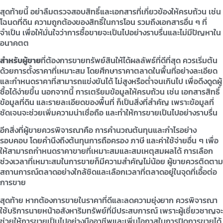
สุดท้ายนี้ อย่าลืมตรวจสอบสิทธิ์และเอกสารที่เกี่ยวข้องให้ครบถ้วน เช่น
โฉนดที่ดิน ความถูกต้องของสิทธิ์ในการโอน รวมถึงเอกสารอื่น ๆ ที่
จำเป็น เพื่อให้มั่นใจว่าการซื้อขายจะเป็นไปอย่างราบรื่นและไม่มีปัญหาใน
อนาคตต
สำหรับผู้ขาย
ที่ต้องการขายทรัพย์สินให้ได้ผลลัพธ์ที่ดีที่สุด ควรเริ่มต้น
ด้วยการตั้งราคาที่เหมาะสม โดยศึกษาราคาตลาดในพื้นที่อย่างละเอียด
และกำหนดราคาที่สามารถแข่งขันได้ ไม่สูงหรือต่ำจนเกินไป เพื่อดึงดูดผู้
ซื้อได้ง่ายขึ้น นอกจากนี้ การเตรียมข้อมูลให้ครบถ้วน เช่น เอกสารสิทธิ์
ข้อมูลที่ดิน และรายละเอียดของพื้นที่ ก็เป็นสิ่งที่สำคัญ เพราะข้อมูลที่
ชัดเจนจะช่วยเพิ่มความน่าเชื่อถือ และทำให้การขายเป็นไปอย่างราบรื่น
อีกสิ่งที่ผู้ขายควรพิจารณาคือ การคำนวณต้นทุนและกำไรอย่าง
รอบคอบ โดยคำนึงถึงต้นทุนการถือครอง ภาษี และค่าใช้จ่ายอื่น ๆ เพื่อ
ให้สามารถกำหนดราคาขายที่เหมาะสมและสมเหตุสมผลได้ การเลือก
ช่วงเวลาที่เหมาะสมในการขายก็มีความสำคัญไม่น้อย ผู้ขายควรติดตาม
สถานการณ์ตลาดอย่างใกล้ชิดและเลือกเวลาที่ตลาดอยู่ในจุดที่เอื้อต่อ
การขาย
สุดท้าย หากต้องการขายในราคาที่ดีและลดความยุ่งยาก ควรพิจารณา
ใช้บริการนายหน้าอสังหาริมทรัพย์ที่มีประสบการณ์ เพราะผู้เชี่ยวชาญจะ
ช่วยให้การขายเป็นไปอย่างมืออาชีพและเพิ่มโอกาสในการปิดการขายได้